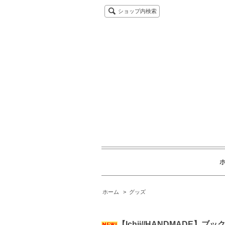
ショップ内検索
ホーム
>
グッズ
【Ichii//HANDMAD