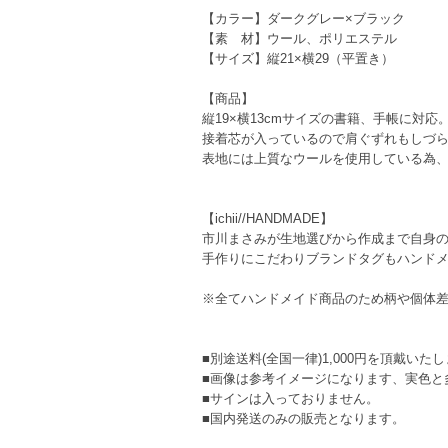
【カラー】ダークグレー×ブラック
【素 材】ウール、ポリエステル
【サイズ】縦21×横29（平置き）
【商品】
縦19×横13cmサイズの書籍、手帳に対応
接着芯が入っているので肩ぐずれもしづ
表地には上質なウールを使用している為
【ichii//HANDMADE】
市川まさみが生地選びから作成まで自身
手作りにこだわりブランドタグもハンド
※全てハンドメイド商品のため柄や個体
■別途送料(全国一律)1,000円を頂戴いた
■画像は参考イメージになります、実色と
■サインは入っておりません。
■国内発送のみの販売となります。